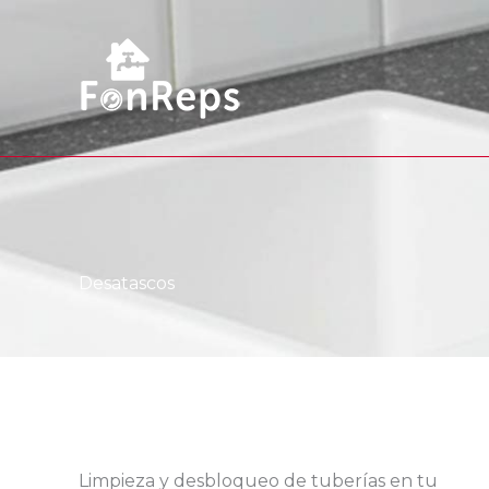
Ir
al
contenido
Desatascos
Limpieza y desbloqueo de tuberías en tu