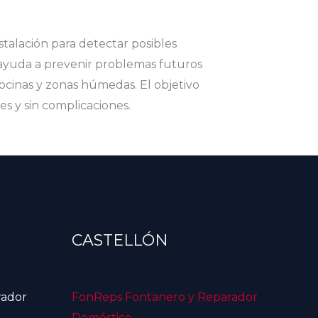
talación para detectar posibles
 ayuda a prevenir problemas futuros
cinas y zonas húmedas. El objetivo
s y sin complicaciones.
CASTELLÓN
rador
FonReps Fontanero y Reparador
Doméstico