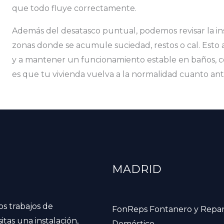
que todo fluye correctamente.
Además del desatasco puntual, podemos revisar la ins
zonas donde se acumule suciedad, restos o cal. Esto
y a mantener un funcionamiento estable en baños, co
es que tu vivienda vuelva a la normalidad cuanto ante
MADRID
os trabajos de
FonReps Fontanero y Repa
itas una instalación,
Doméstico