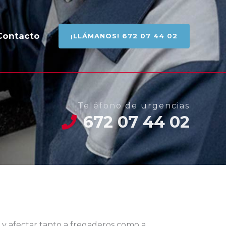
Contacto
¡LLÁMANOS! 672 07 44 02
Teléfono de urgencias
672 07 44 02
y afectar tanto a fregaderos como a