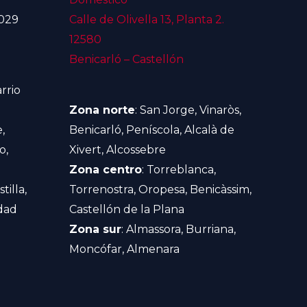
8029
Calle de Olivella 13, Planta 2.
12580
Benicarló – Castellón
rrio
Zona norte
: San Jorge, Vinaròs,
,
Benicarló, Peníscola, Alcalà de
o,
Xivert, Alcossebre
Zona centro
: Torreblanca,
tilla,
Torrenostra, Oropesa, Benicàssim,
udad
Castellón de la Plana
Zona sur
: Almassora, Burriana,
Moncófar, Almenara