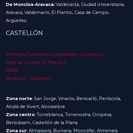
De Moncloa-Aravaca:
Valdezarza, Ciudad Universitaria,
Aravaca, Valdemarín, El Plantío, Casa de Campo,
Argüelles..
CASTELLÓN
FonReps Fontanero y Reparador Doméstico
Calle de Olivella 13, Planta 2.
12580
Benicarló – Castellón
Zona norte
: San Jorge, Vinaròs, Benicarló, Peníscola,
Alcalà de Xivert, Alcossebre
Zona centro
: Torreblanca, Torrenostra, Oropesa,
Benicàssim, Castellón de la Plana
Zona sur
: Almassora, Burriana, Moncófar, Almenara