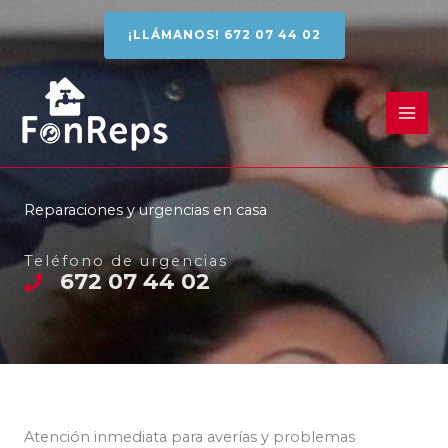
Ir
¡LLÁMANOS! 672 07 44 02
al
contenido
Reparaciones y urgencias en casa
Teléfono de urgencias
672 07 44 02
Atención inmediata para averías y problemas